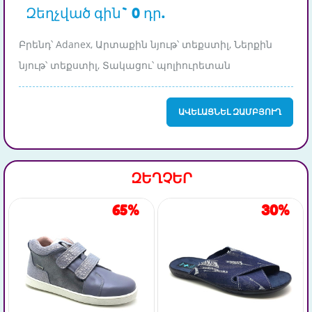
Զեղչված գին` 0 դր.
Բրենդ՝ Adanex, Արտաքին նյութ՝ տեքստիլ, Ներքին
նյութ՝ տեքստիլ, Տակացու՝ պոլիուրետան
ԱՎԵԼԱՑՆԵԼ ԶԱՄԲՅՈՒՂ
ԶԵՂՉԵՐ
65%
30%