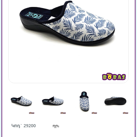
Կոդ` 29200
դր.