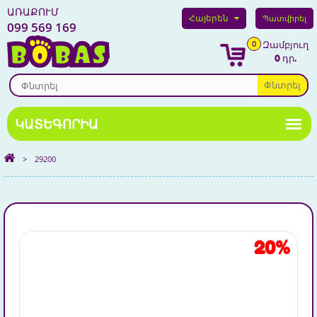
ԱՌԱՔՈՒՄ
Հայերեն
Պատվիրել
099 569 169
0
Զամբյուղ
0 դր.
Փնտրել
>
29200
20%