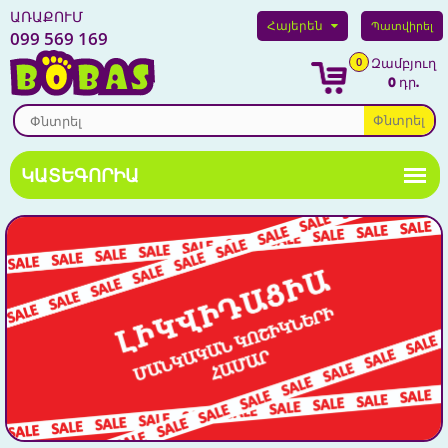
ԱՌԱՔՈՒՄ
Հայերեն
Պատվիրել
099 569 169
0
Զամբյուղ
0 դր.
Փնտրել