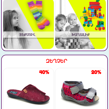
ԶԵՂՉԵՐ
40%
20%