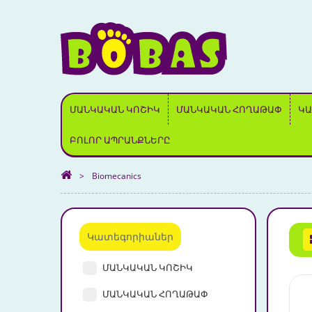
ՄԱՆԿԱԿԱՆ ԿՈՇԻԿ
ՄԱՆԿԱԿԱՆ ՀՈՂԱԹԱՓ
ԿԱ
ԲՈԼՈՐ ԱՊՐԱՆՔՆԵՐԸ
>
Biomecanics
Կատեգորիաներ
ՄԱՆԿԱԿԱՆ ԿՈՇԻԿ
ՄԱՆԿԱԿԱՆ ՀՈՂԱԹԱՓ