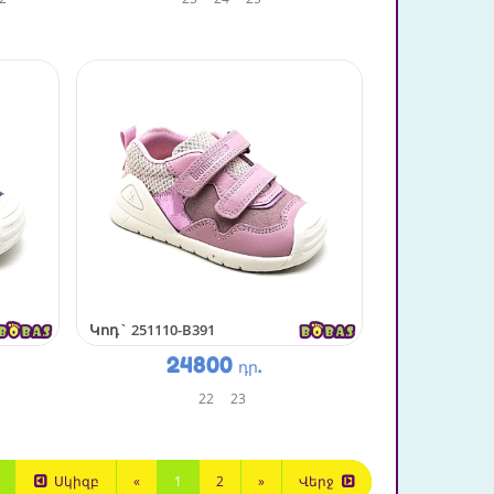
Կոդ`
251110-B391
24800
դր.
22
23
Սկիզբ
«
1
2
»
Վերջ