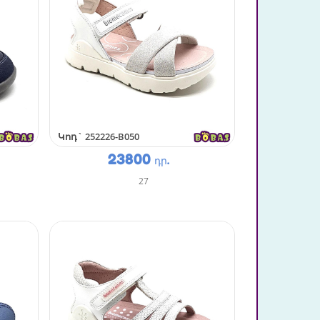
Կոդ`
252226-B050
23800
դր.
27