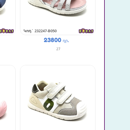
Կոդ`
232247-B050
23800
դր.
27