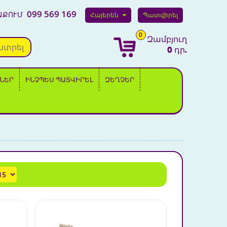
099 569 169
ԱՔՈՒՄ
Հայերեն
Պատվիրել
0
Զամբյուղ
նտրել
0 դր.
ՆԵՐ
ԻՆՉՊԵՍ ՊԱՏՎԻՐԵԼ
ԶԵՂՉԵՐ