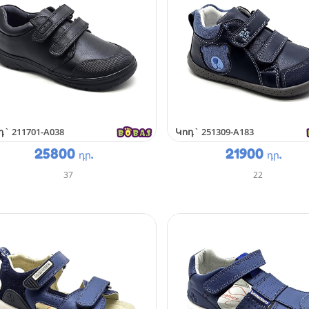
դ`
211701-A038
Կոդ`
251309-A183
25800
21900
դր.
դր.
37
22