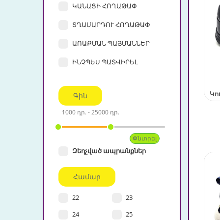
ԿԱՆԱՑԻ ՀՈՂԱԹԱՓ
ՏՂԱՄԱՐԴՈՒ ՀՈՂԱԹԱՓ
ԱՌԱՔՄԱՆ ՊԱՅՄԱՆՆԵՐ
ԻՆՉՊԵՍ ՊԱՏՎԻՐԵԼ
Կո
Գին
Զեղչված ապրանքներ
Համար
22
23
24
25