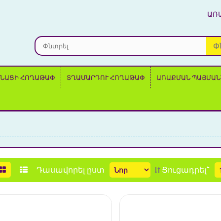
ԱՌ
Փ
ՆԱՑԻ ՀՈՂԱԹԱՓ
ՏՂԱՄԱՐԴՈՒ ՀՈՂԱԹԱՓ
ԱՌԱՔՄԱՆ ՊԱՅՄԱՆ
Դասավորել ըստ
Ցուցադրել`