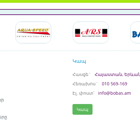
Կապ
Հասցե`
Հայաստան, Երևան
Հեռախոս`
010 569-169
Էլ. փոստ՝
info@bobas.am
րի
Կապ
երը