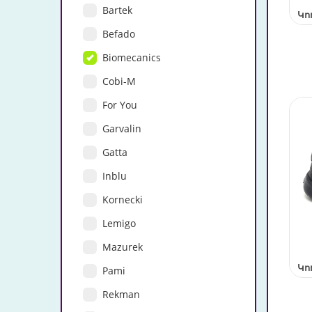
Bartek
Կո
Befado
Biomecanics
Cobi-M
For You
Garvalin
Gatta
Inblu
Kornecki
Lemigo
Mazurek
Կո
Pami
Rekman