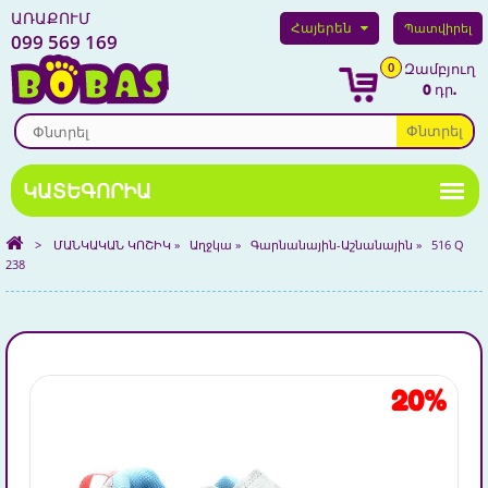
ԱՌԱՔՈՒՄ
Հայերեն
Պատվիրել
099 569 169
0
Զամբյուղ
0 դր.
Փնտրել
>
ՄԱՆԿԱԿԱՆ ԿՈՇԻԿ
»
Աղջկա
»
Գարնանային-Աշնանային
»
516 Q
238
20%