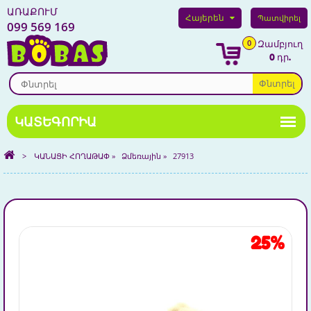
ԱՌԱՔՈՒՄ
Հայերեն
Պատվիրել
099 569 169
0
Զամբյուղ
0 դր.
Փնտրել
>
ԿԱՆԱՑԻ ՀՈՂԱԹԱՓ
»
Ձմեռային
»
27913
25%