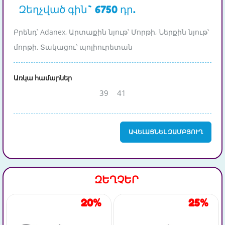
Զեղչված գին` 6750 դր.
Բրենդ՝ Adanex, Արտաքին նյութ՝ Մորթի, Ներքին նյութ՝
մորթի, Տակացու՝ պոլիուրետան
Առկա համարներ
39
41
ԱՎԵԼԱՑՆԵԼ ԶԱՄԲՅՈՒՂ
ԶԵՂՉԵՐ
20%
25%