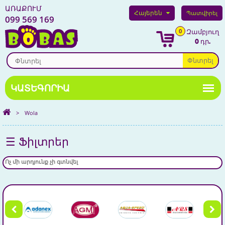
ԱՌԱՔՈՒՄ
Հայերեն
Պատվիրել
099 569 169
0
Զամբյուղ
0 դր.
Փնտրել
>
Wola
☰ Ֆիլտրեր
Ոչ մի արդյունք չի գտնվել