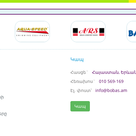
Կապ
Հասցե`
Հայաստան, Երևան
Հեռախոս`
010 569-169
Էլ. փոստ՝
info@bobas.am
րի
Կապ
երը