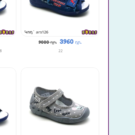
Կոդ`
ars126
3960
9000 դր.
դր.
8
22