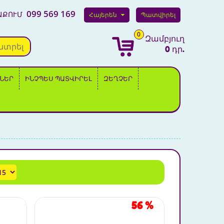
099 569 169
ԱՔՈՒՄ
Հայերեն
Պատվիրել
0
Զամբյուղ
նտրել
0 դր.
ՆԵՐ
ԻՆՉՊԵՍ ՊԱՏՎԻՐԵԼ
ԶԵՂՉԵՐ
56
%