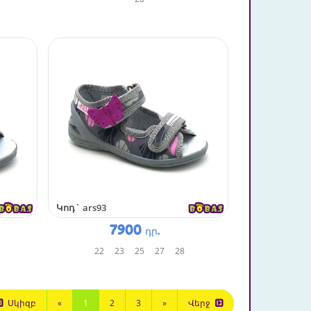
Կոդ`
ars93
7900
դր.
22
23
25
27
28
Սկիզբ
«
1
2
3
»
Վերջ