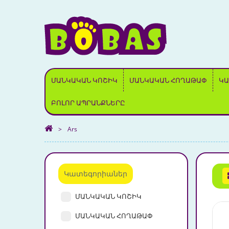
ՄԱՆԿԱԿԱՆ ԿՈՇԻԿ
ՄԱՆԿԱԿԱՆ ՀՈՂԱԹԱՓ
ԿԱ
ԲՈԼՈՐ ԱՊՐԱՆՔՆԵՐԸ
>
Ars
Կատեգորիաներ
ՄԱՆԿԱԿԱՆ ԿՈՇԻԿ
ՄԱՆԿԱԿԱՆ ՀՈՂԱԹԱՓ