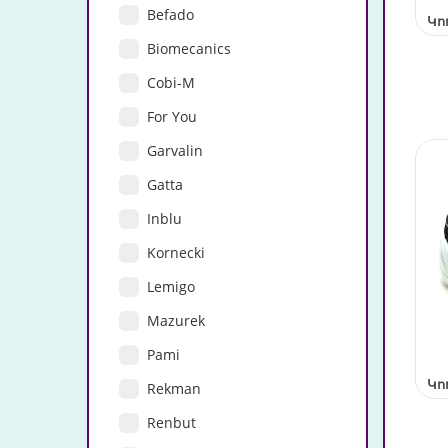
Befado
Կո
Biomecanics
Cobi-M
For You
Garvalin
Gatta
Inblu
Kornecki
Lemigo
Mazurek
Pami
Կո
Rekman
Renbut