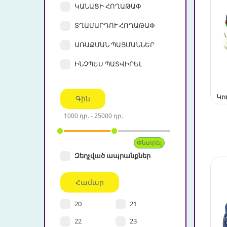
ԿԱՆԱՑԻ ՀՈՂԱԹԱՓ
ՏՂԱՄԱՐԴՈՒ ՀՈՂԱԹԱՓ
ԱՌԱՔՄԱՆ ՊԱՅՄԱՆՆԵՐ
ԻՆՉՊԵՍ ՊԱՏՎԻՐԵԼ
Կո
Գին
Զեղչված ապրանքներ
Համար
20
21
22
23