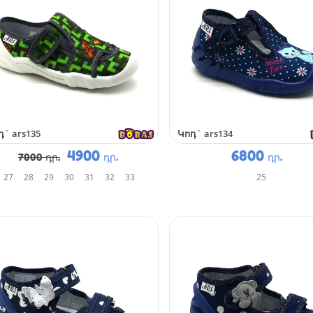
դ`
ars135
Կոդ`
ars134
4900
6800
7000 դր.
դր.
դր.
27
28
29
30
31
32
33
25