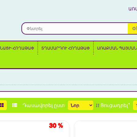
ԱՌ
Փ
ՆԱՑԻ ՀՈՂԱԹԱՓ
ՏՂԱՄԱՐԴՈՒ ՀՈՂԱԹԱՓ
ԱՌԱՔՄԱՆ ՊԱՅՄԱՆ
Դասավորել ըստ
Ցուցադրել`
30
%