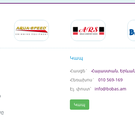
Կապ
Հասցե`
Հայաստան, Երևան
Հեռախոս`
010 569-169
Էլ. փոստ՝
info@bobas.am
ի
Կապ
րը