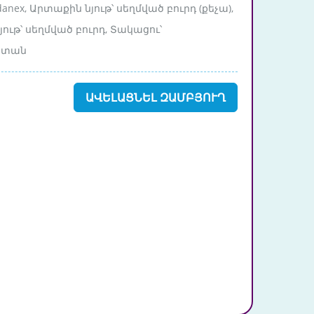
danex, Արտաքին նյութ՝ սեղմված բուրդ (քեչա),
յութ՝ սեղմված բուրդ, Տակացու՝
ետան
ԱՎԵԼԱՑՆԵԼ ԶԱՄԲՅՈՒՂ