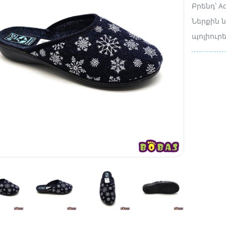
Բրենդ՝ A
Ներքին ն
պոլիուր
7000 դր.
20000 դր.
4485 դր.
6900 դր.