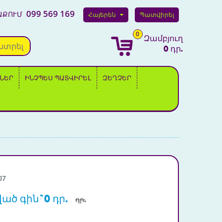
099 569 169
ԱՔՈՒՄ
Հայերեն
Պատվիրել
0
Զամբյուղ
նտրել
0 դր.
ՆԵՐ
ԻՆՉՊԵՍ ՊԱՏՎԻՐԵԼ
ԶԵՂՉԵՐ
07
ված գին`0 դր.
դր.