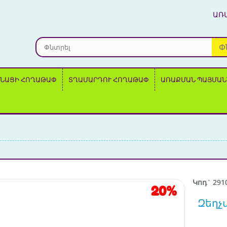
ԱՌ
Փ
ՆԱՑԻ ՀՈՂԱԹԱՓ
ՏՂԱՄԱՐԴՈՒ ՀՈՂԱԹԱՓ
ԱՌԱՔՄԱՆ ՊԱՅՄԱՆ
Կոդ` 291
20%
Զեղչ