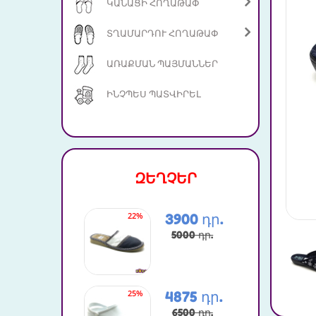
ԿԱՆԱՑԻ ՀՈՂԱԹԱՓ
ՏՂԱՄԱՐԴՈՒ ՀՈՂԱԹԱՓ
ԱՌԱՔՄԱՆ ՊԱՅՄԱՆՆԵՐ
ԻՆՉՊԵՍ ՊԱՏՎԻՐԵԼ
ԶԵՂՉԵՐ
22%
65%
3900 դր.
5000 դր.
25%
35%
4875 դր.
6500 դր.