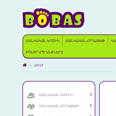
ՄԱՆԿԱԿԱՆ ԿՈՇԻԿ
ՄԱՆԿԱԿԱՆ ՀՈՂԱԹԱՓ
ԿԱ
ԲՈԼՈՐ ԱՊՐԱՆՔՆԵՐԸ
>
29107
ՄԱՆԿԱԿԱՆ ԿՈՇԻԿ
ՄԱՆԿԱԿԱՆ ՀՈՂԱԹԱՓ