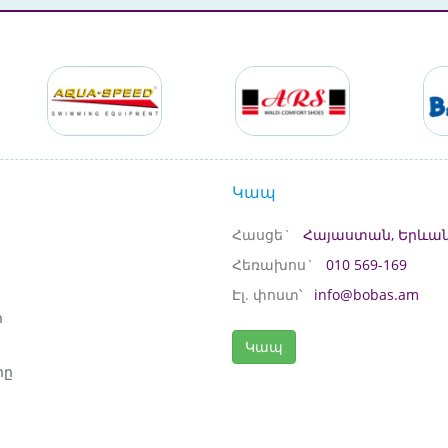
Կապ
Հասցե`
Հայաստան, Երևան
Հեռախոս`
010 569-169
Էլ. փոստ՝
info@bobas.am
ի
Կապ
րը