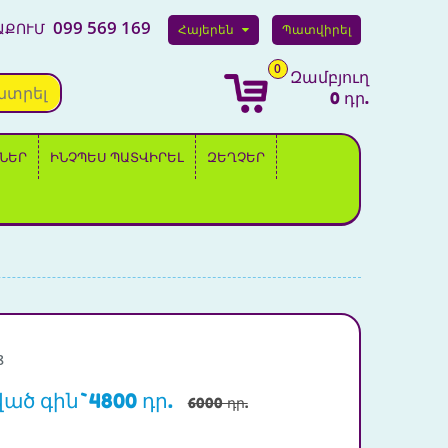
099 569 169
ԱՔՈՒՄ
Հայերեն
Պատվիրել
0
Զամբյուղ
նտրել
0 դր.
ՆԵՐ
ԻՆՉՊԵՍ ՊԱՏՎԻՐԵԼ
ԶԵՂՉԵՐ
8
ված գին`4800 դր.
6000 դր.