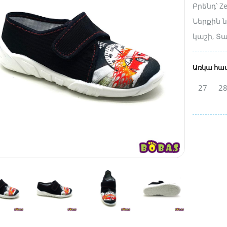
Բրենդ՝ Z
Ներքին 
կաշի, Տ
Առկա հա
27
2
12980 դր.
22000 դր.
4930 դր.
8500 դր.