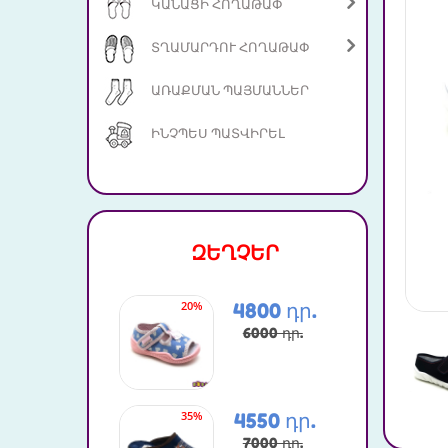
ԿԱՆԱՑԻ ՀՈՂԱԹԱՓ
ՏՂԱՄԱՐԴՈՒ ՀՈՂԱԹԱՓ
ԱՌԱՔՄԱՆ ՊԱՅՄԱՆՆԵՐ
ԻՆՉՊԵՍ ՊԱՏՎԻՐԵԼ
ԶԵՂՉԵՐ
20%
41%
4800 դր.
6000 դր.
35%
42%
4550 դր.
7000 դր.