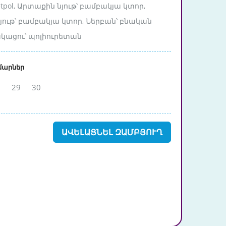
etpol, Արտաքին նյութ՝ բամբակյա կտոր,
նյութ՝ բամբակյա կտոր, Ներբան՝ բնական
ակացու՝ պոլիուրետան
մարներ
8
29
30
ԱՎԵԼԱՑՆԵԼ ԶԱՄԲՅՈՒՂ