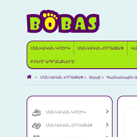
ՄԱՆԿԱԿԱՆ ԿՈՇԻԿ
ՄԱՆԿԱԿԱՆ ՀՈՂԱԹԱՓ
ԿԱ
ԲՈԼՈՐ ԱՊՐԱՆՔՆԵՐԸ
>
ՄԱՆԿԱԿԱՆ ՀՈՂԱԹԱՓ
»
Տղայի
»
Գարնանային-Ա
ՄԱՆԿԱԿԱՆ ԿՈՇԻԿ
ՄԱՆԿԱԿԱՆ ՀՈՂԱԹԱՓ