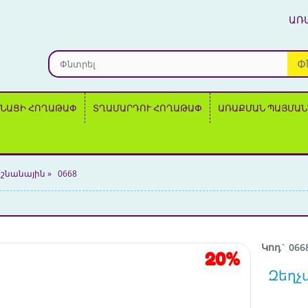
ԱՌ
Փ
ՆԱՑԻ ՀՈՂԱԹԱՓ
ՏՂԱՄԱՐԴՈՒ ՀՈՂԱԹԱՓ
ԱՌԱՔՄԱՆ ՊԱՅՄԱՆ
շնանային
»
0668
Կոդ` 066
20%
Զեղչ