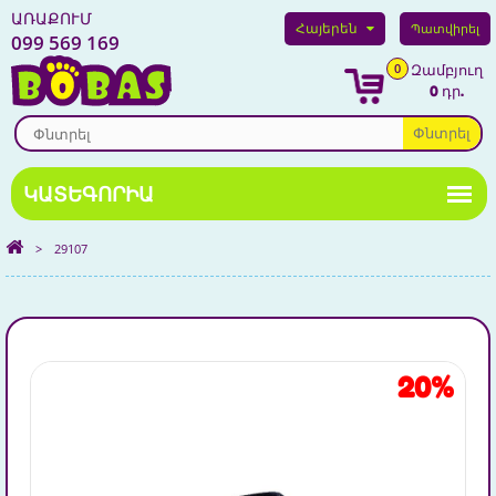
ԱՌԱՔՈՒՄ
Հայերեն
Պատվիրել
099 569 169
0
Զամբյուղ
0 դր.
Փնտրել
>
29107
20%