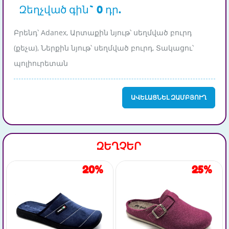
Զեղչված գին` 0 դր.
Բրենդ՝ Adanex, Արտաքին նյութ՝ սեղմված բուրդ
(քեչա), Ներքին նյութ՝ սեղմված բուրդ, Տակացու՝
պոլիուրետան
ԱՎԵԼԱՑՆԵԼ ԶԱՄԲՅՈՒՂ
ԶԵՂՉԵՐ
20%
25%