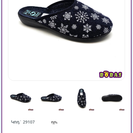
Կոդ` 29107
դր.