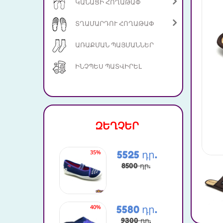
ԿԱՆԱՑԻ ՀՈՂԱԹԱՓ
ՏՂԱՄԱՐԴՈՒ ՀՈՂԱԹԱՓ
ԱՌԱՔՄԱՆ ՊԱՅՄԱՆՆԵՐ
ԻՆՉՊԵՍ ՊԱՏՎԻՐԵԼ
ԶԵՂՉԵՐ
35%
25%
5525 դր.
8500 դր.
40%
15%
5580 դր.
9300 դր.