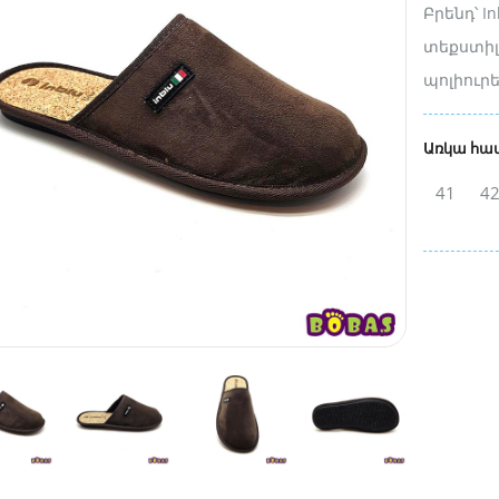
Բրենդ՝ I
տեքստիլ
պոլիուր
Առկա հա
41
4
4500 դր.
6000 դր.
7650 դր.
9000 դր.