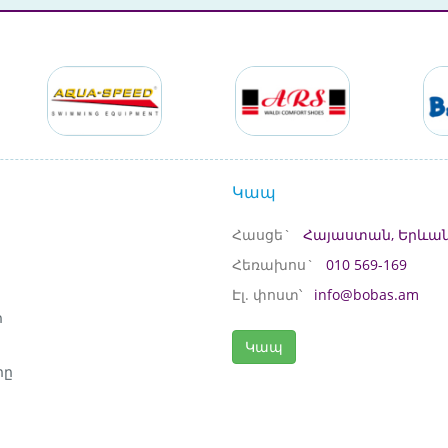
Կապ
Հասցե`
Հայաստան, Երևան
Հեռախոս`
010 569-169
Էլ. փոստ՝
info@bobas.am
ի
Կապ
րը