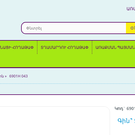
ԱՌ
Փ
ՆԱՑԻ ՀՈՂԱԹԱՓ
ՏՂԱՄԱՐԴՈՒ ՀՈՂԱԹԱՓ
ԱՌԱՔՄԱՆ ՊԱՅՄԱՆ
ին
»
6901H 043
Կոդ` 690
Գին` 