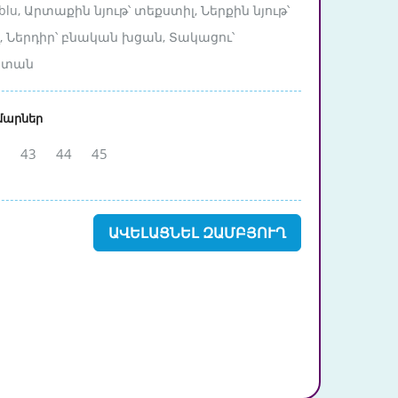
nblu, Արտաքին նյութ՝ տեքստիլ, Ներքին նյութ՝
, Ներդիր՝ բնական խցան, Տակացու՝
ետան
մարներ
2
43
44
45
ԱՎԵԼԱՑՆԵԼ ԶԱՄԲՅՈՒՂ