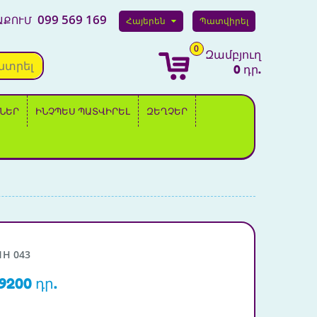
099 569 169
ԱՔՈՒՄ
Հայերեն
Պատվիրել
0
Զամբյուղ
նտրել
0 դր.
ՆԵՐ
ԻՆՉՊԵՍ ՊԱՏՎԻՐԵԼ
ԶԵՂՉԵՐ
1H 043
9200 դր.