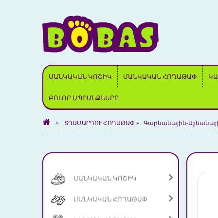
ՄԱՆԿԱԿԱՆ ԿՈՇԻԿ
ՄԱՆԿԱԿԱՆ ՀՈՂԱԹԱՓ
ԿԱ
ԲՈԼՈՐ ԱՊՐԱՆՔՆԵՐԸ
>
ՏՂԱՄԱՐԴՈՒ ՀՈՂԱԹԱՓ
»
Գարնանային-Աշնանայ
ՄԱՆԿԱԿԱՆ ԿՈՇԻԿ
ՄԱՆԿԱԿԱՆ ՀՈՂԱԹԱՓ