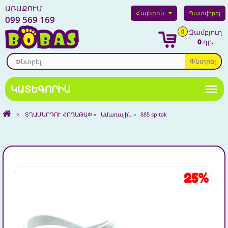
ԱՌԱՔՈՒՄ
Հայերեն
Պատվիրել
099 569 169
0
Զամբյուղ
0 դր.
Փնտրել
>
ՏՂԱՄԱՐԴՈՒ ՀՈՂԱԹԱՓ
»
Ամառային
»
885 spitak
25%