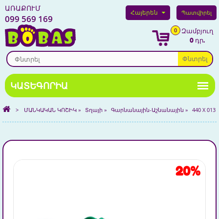
ԱՌԱՔՈՒՄ
Հայերեն
Պատվիրել
099 569 169
0
Զամբյուղ
0 դր.
Փնտրել
>
ՄԱՆԿԱԿԱՆ ԿՈՇԻԿ
»
Տղայի
»
Գարնանային-Աշնանային
»
440 X 013
20%