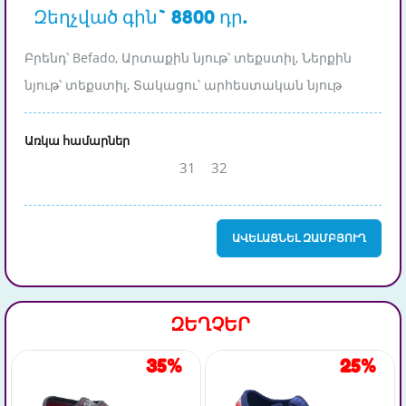
Զեղչված գին` 8800 դր.
Բրենդ՝ Befado, Արտաքին նյութ՝ տեքստիլ, Ներքին
նյութ՝ տեքստիլ, Տակացու՝ արհեստական նյութ
Առկա համարներ
31
32
ԱՎԵԼԱՑՆԵԼ ԶԱՄԲՅՈՒՂ
ԶԵՂՉԵՐ
35%
25%