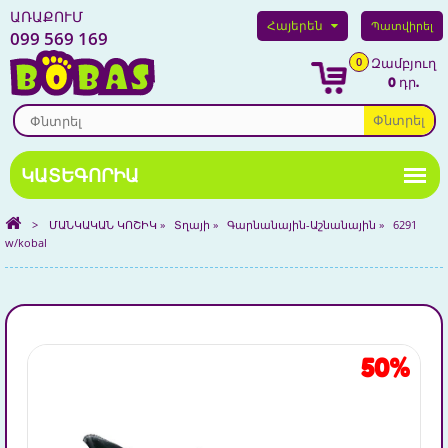
ԱՌԱՔՈՒՄ
Հայերեն
Պատվիրել
099 569 169
0
Զամբյուղ
0 դր.
Փնտրել
>
ՄԱՆԿԱԿԱՆ ԿՈՇԻԿ
»
Տղայի
»
Գարնանային-Աշնանային
»
6291
w/kobal
50%