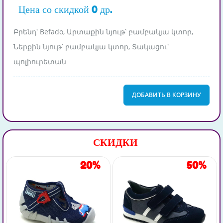
Цена со скидкой 0 др.
Բրենդ՝ Befado, Արտաքին նյութ՝ բամբակյա կտոր,
Ներքին նյութ՝ բամբակյա կտոր, Տակացու՝
պոլիուրետան
ДОБАВИТЬ В КОРЗИНУ
СКИДКИ
20%
50%