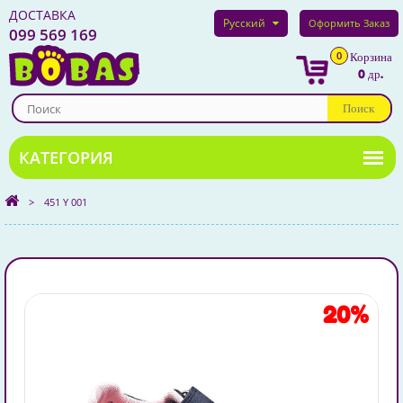
ДОСТАВКА
Русский
Оформить Заказ
099 569 169
0
Корзина
0 др.
Поиск
>
451 Y 001
20%