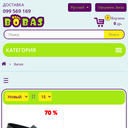
ДОСТАВКА
Русский
Оформить Заказ
099 569 169
0
Корзина
0 др.
Поиск
>
Bartek
☰
70
%