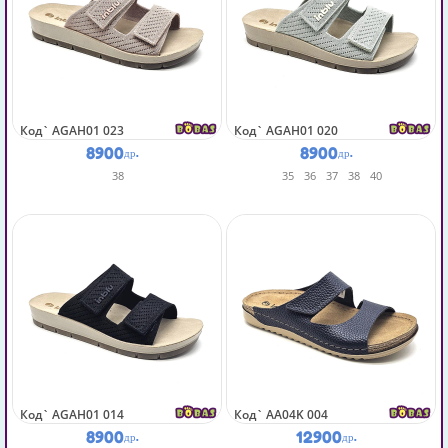
Код`
AGAH01 023
Код`
AGAH01 020
8900
8900
др.
др.
38
35
36
37
38
40
Код`
AGAH01 014
Код`
AA04K 004
8900
12900
др.
др.