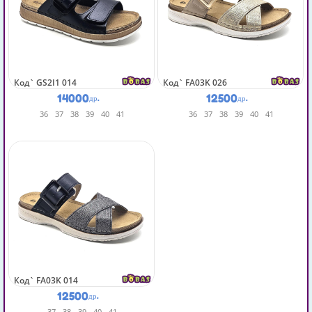
Код`
GS2I1 014
Код`
FA03K 026
14000
12500
др.
др.
36
37
38
39
40
41
36
37
38
39
40
41
Код`
FA03K 014
12500
др.
37
38
39
40
41