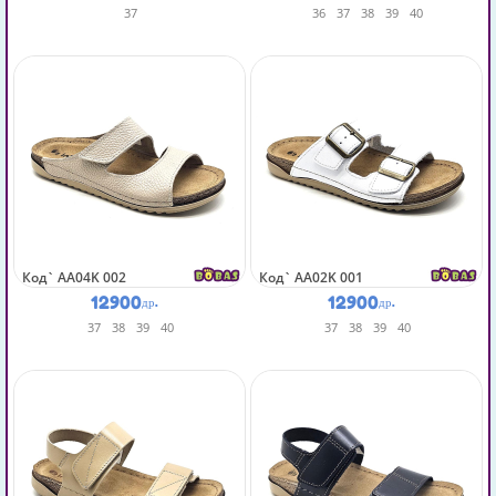
37
36
37
38
39
40
Код`
AA04K 002
Код`
AA02K 001
12900
12900
др.
др.
37
38
39
40
37
38
39
40