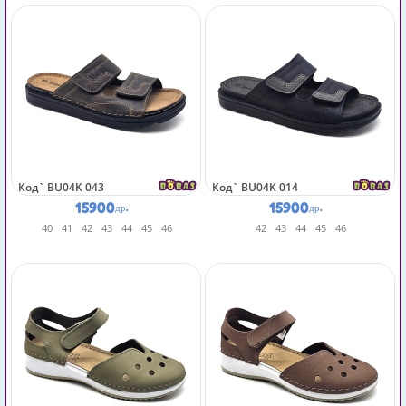
Код`
BU04K 043
Код`
BU04K 014
15900
15900
др.
др.
40
41
42
43
44
45
46
42
43
44
45
46