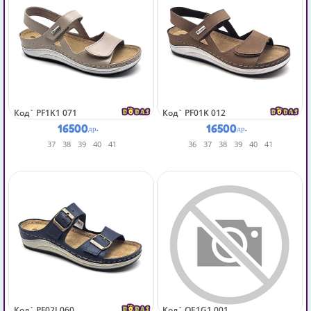
Код`
PF1K1 071
Код`
PF01K 012
16500
16500
др.
др.
37
38
39
40
41
36
37
38
39
40
41
Код`
PF02I 060
Код`
OE1G1 001