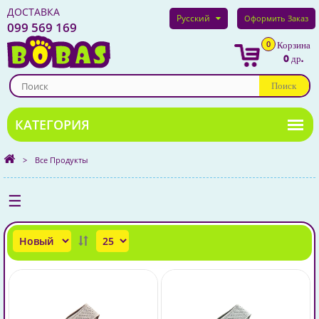
ДОСТАВКА
Русский
Оформить Заказ
099 569 169
0
Корзина
0 др.
Поиск
>
Все Продукты
☰