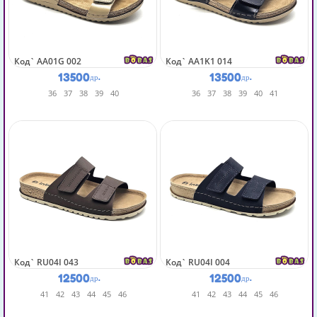
Код`
AA01G 002
Код`
AA1K1 014
13500
13500
др.
др.
36
37
38
39
40
36
37
38
39
40
41
Код`
RU04I 043
Код`
RU04I 004
12500
12500
др.
др.
41
42
43
44
45
46
41
42
43
44
45
46