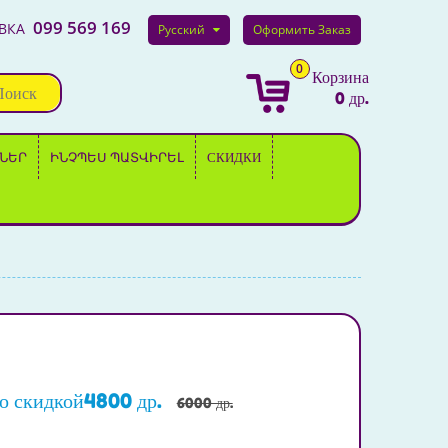
099 569 169
ВКА
Русский
Оформить Заказ
0
Корзина
Поиск
0 др.
ՆԵՐ
ԻՆՉՊԵՍ ՊԱՏՎԻՐԵԼ
СКИДКИ
со скидкой4800 др.
6000 др.