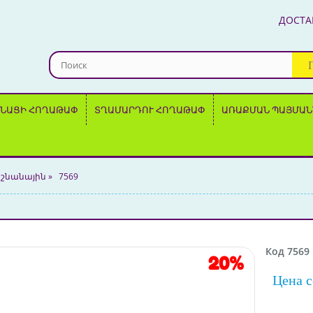
ДОСТА
ՆԱՑԻ ՀՈՂԱԹԱՓ
ՏՂԱՄԱՐԴՈՒ ՀՈՂԱԹԱՓ
ԱՌԱՔՄԱՆ ՊԱՅՄԱՆ
շնանային
»
7569
Код 7569
20%
Цена 