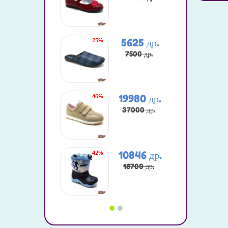
25%
20%
5625 др.
7500 др.
46%
25%
19980 др.
37000 др.
42%
47%
10846 др.
18700 др.