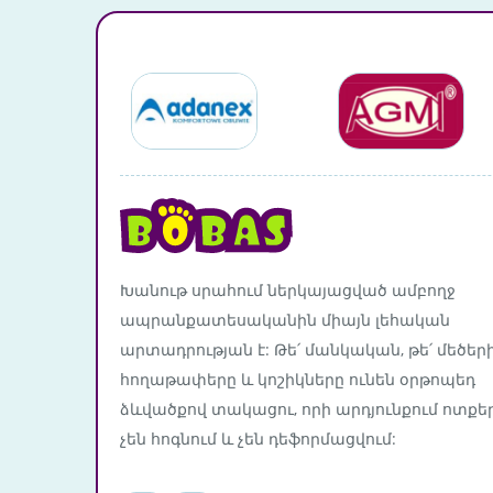
Խանութ սրահում ներկայացված ամբողջ
ապրանքատեսականին միայն լեհական
արտադրության է: Թե՛ մանկական, թե՛ մեծեր
հողաթափերը և կոշիկները ունեն օրթոպեդ
ձևվածքով տակացու, որի արդյունքում ոտքե
չեն հոգնում և չեն դեֆորմացվում: