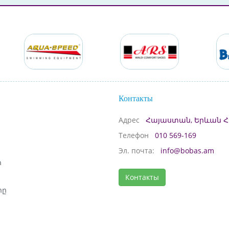
Контакты
Адрес
Հայաստան, Երևան Հ
Телефон
010 569-169
Эл. почта:
info@bobas.am
ի
Контакты
րը