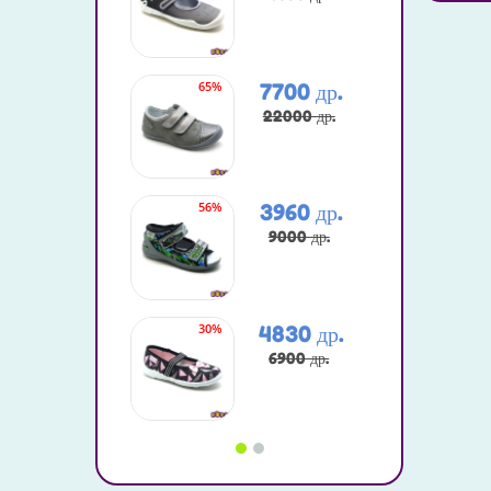
65%
20%
7700 др.
22000 др.
56%
25%
3960 др.
9000 др.
30%
25%
4830 др.
6900 др.