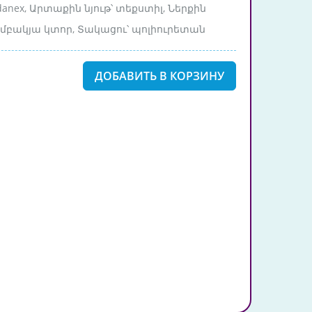
danex, Արտաքին նյութ՝ տեքստիլ, Ներքին
բամբակյա կտոր, Տակացու՝ պոլիուրետան
ДОБАВИТЬ В КОРЗИНУ