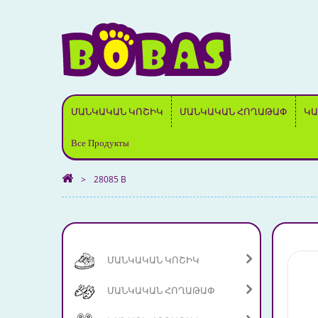
ՄԱՆԿԱԿԱՆ ԿՈՇԻԿ
ՄԱՆԿԱԿԱՆ ՀՈՂԱԹԱՓ
ԿԱ
Все Продукты
>
28085 B
ՄԱՆԿԱԿԱՆ ԿՈՇԻԿ
ՄԱՆԿԱԿԱՆ ՀՈՂԱԹԱՓ