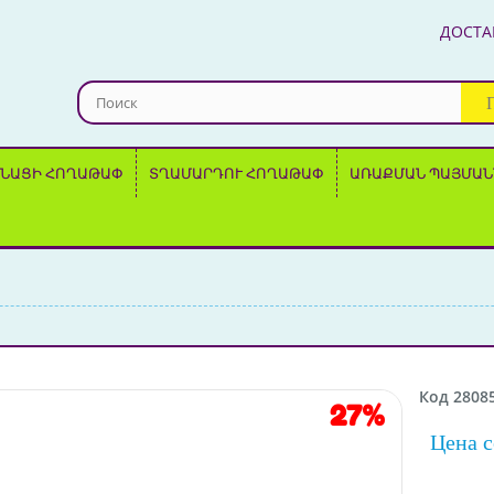
ДОСТА
ՆԱՑԻ ՀՈՂԱԹԱՓ
ՏՂԱՄԱՐԴՈՒ ՀՈՂԱԹԱՓ
ԱՌԱՔՄԱՆ ՊԱՅՄԱՆ
Код 2808
27%
Цена с