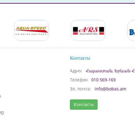
Контакты
Адрес
Հայաստան, Երևան Հ
Телефон
010 569-169
Эл. почта:
info@bobas.am
ի
Контакты
րը