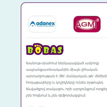
Խանութ սրահում ներկայացված ամբողջ
ապրանքատեսականին միայն լեհական
արտադրության է: Թե՛ մանկական, թե՛ մեծեր
հողաթափերը և կոշիկները ունեն օրթոպեդ
ձևվածքով տակացու, որի արդյունքում ոտքե
չեն հոգնում և չեն դեֆորմացվում: