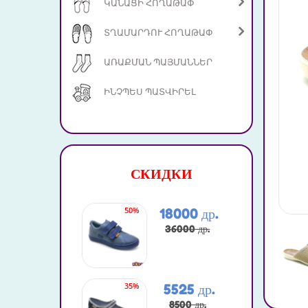
ԿԱՆԱՑԻ ՀՈՂԱԹԱՓ
ՏՂԱՄԱՐԴՈՒ ՀՈՂԱԹԱՓ
ԱՌԱՔՄԱՆ ՊԱՅՄԱՆՆԵՐ
ԻՆՉՊԵՍ ՊԱՏՎԻՐԵԼ
СКИДКИ
50%
42%
18000 др.
36000 др.
35%
35%
5525 др.
8500 др.