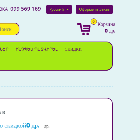
099 569 169
ВКА
Русский
Оформить Заказ
0
Корзина
Поиск
0 др.
ՆԵՐ
ԻՆՉՊԵՍ ՊԱՏՎԻՐԵԼ
СКИДКИ
5 B
о скидкой0 др.
др.