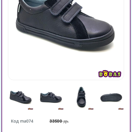
Код ma074
33500 др.