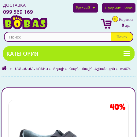
ДОСТАВКА
Русский
Оформить Заказ
099 569 169
0
Корзина
0 др.
Поиск
>
ՄԱՆԿԱԿԱՆ ԿՈՇԻԿ
»
Տղայի
»
Գարնանային-Աշնանային
»
ma074
40%